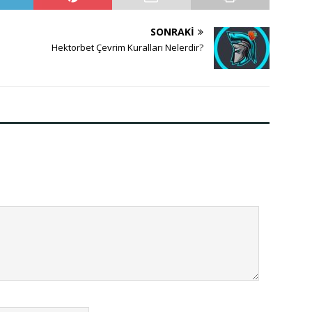
SONRAKI
Hektorbet Çevrim Kuralları Nelerdir?