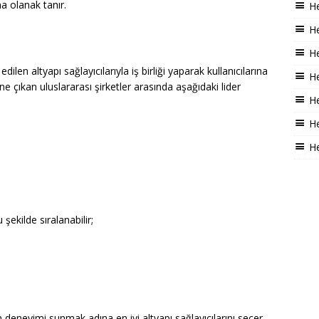
a olanak tanır.
He
He
H
ilen altyapı sağlayıcılarıyla iş birliği yaparak kullanıcılarına
He
çıkan uluslararası şirketler arasında aşağıdaki lider
He
He
He
 şekilde sıralanabilir;
 deneyimi sunmak adına en iyi altyapı sağlayıcılarını seçer.